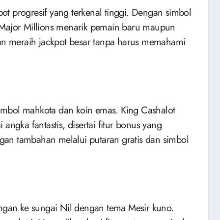
kpot progresif yang terkenal tinggi. Dengan simbol
ajor Millions menarik pemain baru maupun
atan meraih jackpot besar tanpa harus memahami
imbol mahkota dan koin emas. King Cashalot
angka fantastis, disertai fitur bonus yang
 tambahan melalui putaran gratis dan simbol
gan ke sungai Nil dengan tema Mesir kuno.