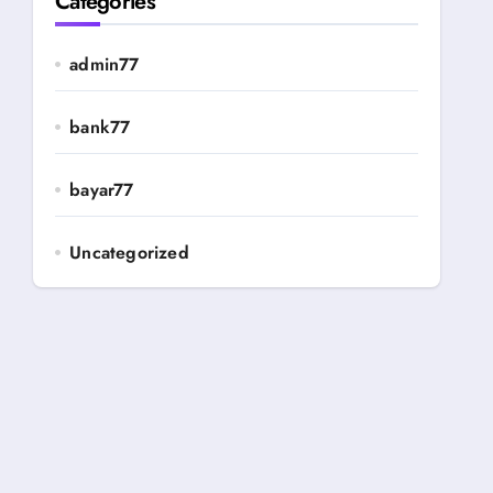
Categories
admin77
bank77
bayar77
Uncategorized