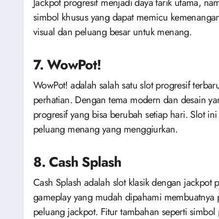
Jackpot progresif menjadi daya tarik utama, namu
simbol khusus yang dapat memicu kemenangan b
visual dan peluang besar untuk menang.
7.
WowPot!
WowPot! adalah salah satu slot progresif terb
perhatian. Dengan tema modern dan desain y
progresif yang bisa berubah setiap hari. Slot 
peluang menang yang menggiurkan.
8.
Cash Splash
Cash Splash adalah slot klasik dengan jackpot p
gameplay yang mudah dipahami membuatnya po
peluang jackpot. Fitur tambahan seperti sim