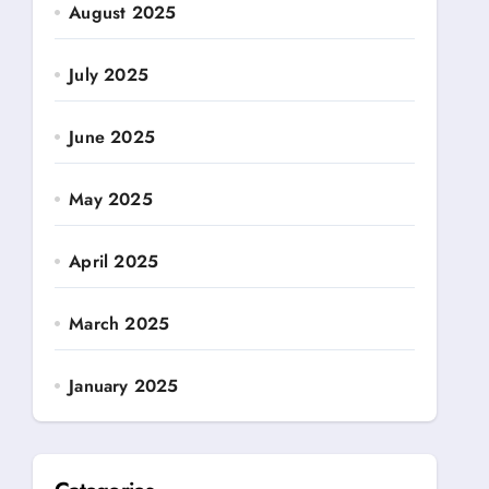
August 2025
July 2025
June 2025
May 2025
April 2025
March 2025
January 2025