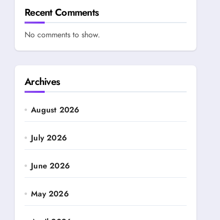
Recent Comments
No comments to show.
Archives
August 2026
July 2026
June 2026
May 2026