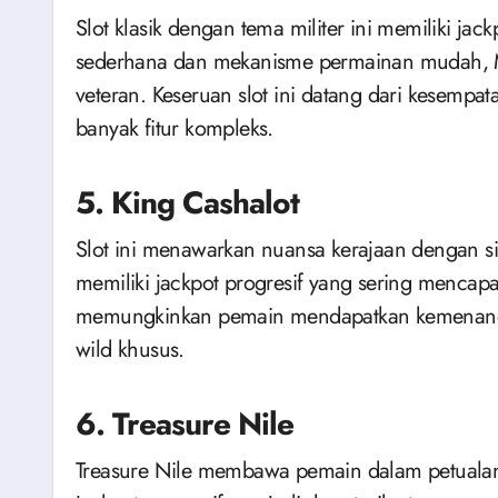
Slot klasik dengan tema militer ini memiliki jac
sederhana dan mekanisme permainan mudah, M
veteran. Keseruan slot ini datang dari kesemp
banyak fitur kompleks.
5.
King Cashalot
Slot ini menawarkan nuansa kerajaan dengan s
memiliki jackpot progresif yang sering mencapai 
memungkinkan pemain mendapatkan kemenangan
wild khusus.
6.
Treasure Nile
Treasure Nile membawa pemain dalam petualan