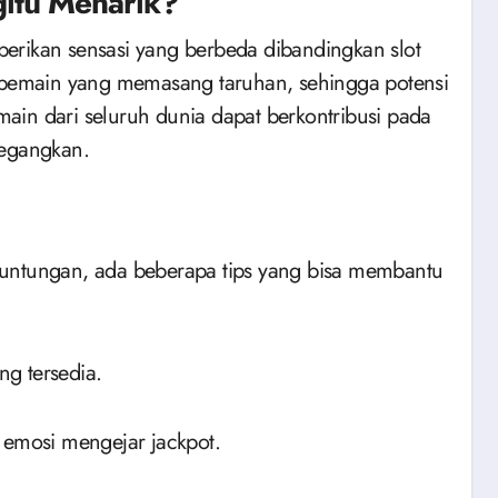
gitu Menarik?
erikan sensasi yang berbeda dibandingkan slot
h pemain yang memasang taruhan, sehingga potensi
ain dari seluruh dunia dapat berkontribusi pada
negangkan.
runtungan, ada beberapa tips yang bisa membantu
ng tersedia.
 emosi mengejar jackpot.