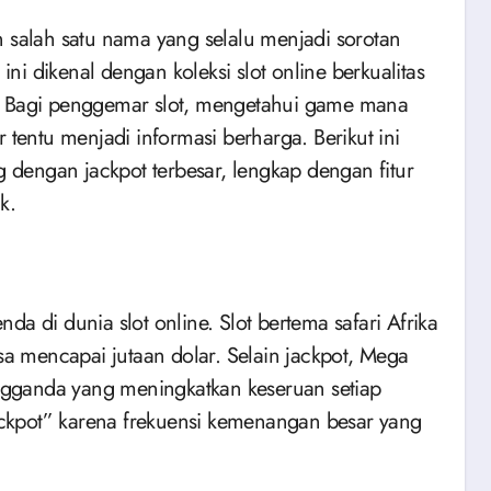
n salah satu nama yang selalu menjadi sorotan
i dikenal dengan koleksi slot online berkualitas
n. Bagi penggemar slot, mengetahui game mana
entu menjadi informasi berharga. Berikut ini
dengan jackpot terbesar, lengkap dengan fitur
k.
da di dunia slot online. Slot bertema safari Afrika
isa mencapai jutaan dolar. Selain jackpot, Mega
ngganda yang meningkatkan keseruan setiap
 Jackpot” karena frekuensi kemenangan besar yang