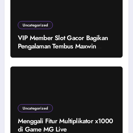
Uncategorized
VIP Member Slot Gacor Bagikan
Pengalaman Tembus Maxwin
Habanero Berturut-turut
Uncategorized
Menggali Fitur Multiplikator x1000
di Game MG Live