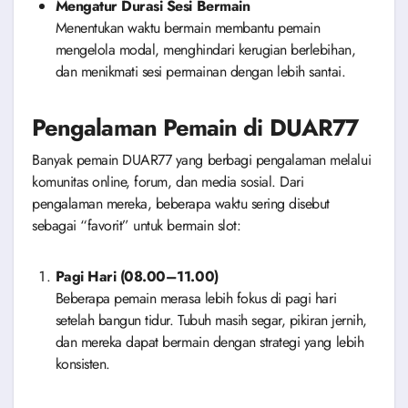
Mengatur Durasi Sesi Bermain
Menentukan waktu bermain membantu pemain
mengelola modal, menghindari kerugian berlebihan,
dan menikmati sesi permainan dengan lebih santai.
Pengalaman Pemain di DUAR77
Banyak pemain DUAR77 yang berbagi pengalaman melalui
komunitas online, forum, dan media sosial. Dari
pengalaman mereka, beberapa waktu sering disebut
sebagai “favorit” untuk bermain slot:
Pagi Hari (08.00–11.00)
Beberapa pemain merasa lebih fokus di pagi hari
setelah bangun tidur. Tubuh masih segar, pikiran jernih,
dan mereka dapat bermain dengan strategi yang lebih
konsisten.