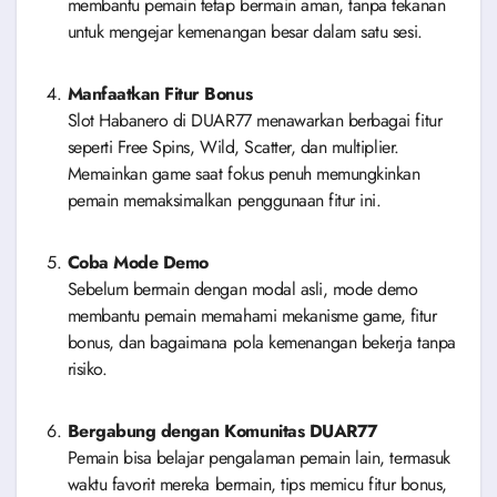
membantu pemain tetap bermain aman, tanpa tekanan
untuk mengejar kemenangan besar dalam satu sesi.
Manfaatkan Fitur Bonus
Slot Habanero di DUAR77 menawarkan berbagai fitur
seperti Free Spins, Wild, Scatter, dan multiplier.
Memainkan game saat fokus penuh memungkinkan
pemain memaksimalkan penggunaan fitur ini.
Coba Mode Demo
Sebelum bermain dengan modal asli, mode demo
membantu pemain memahami mekanisme game, fitur
bonus, dan bagaimana pola kemenangan bekerja tanpa
risiko.
Bergabung dengan Komunitas DUAR77
Pemain bisa belajar pengalaman pemain lain, termasuk
waktu favorit mereka bermain, tips memicu fitur bonus,