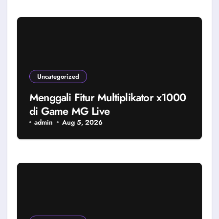
Uncategorized
Menggali Fitur Multiplikator x1000
di Game MG Live
admin
Aug 5, 2026