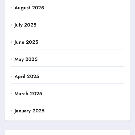
August 2025
July 2025
June 2025
May 2025
April 2025
March 2025
January 2025