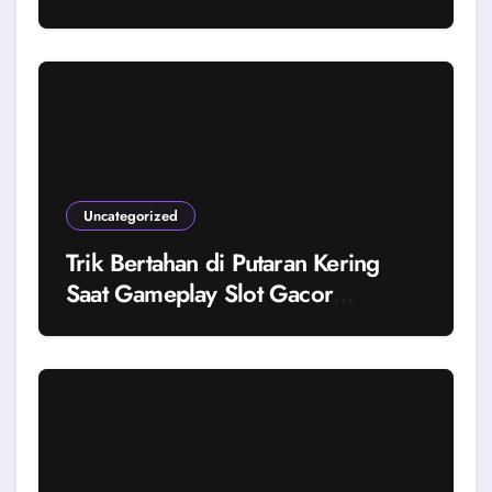
Uncategorized
Trik Bertahan di Putaran Kering
Saat Gameplay Slot Gacor
Berlangsung: Memahami Fakta di
Balik Persepsi Pemain