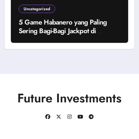
Uncategorized
5 Game Habanero yang Paling
Sering Bagi-Bagi Jackpot di
Platform Slot
Future Investments