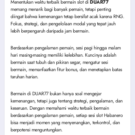
Menentukan waktu terbaik bermain slot di
DUAR77
memang menarik bagi banyak pemain, tetapi penting
diingat bahwa kemenangan tetap bersifat acak karena RNG.
Fokus, strategi, dan pengelolaan modal yang tepat jauh
lebih berpengaruh daripada jam bermain.
Berdasarkan pengalaman pemain, sesi pagi hingga malam
hari masing-masing memiliki kelebihan. Kuncinya adalah
bermain saat tubuh dan pikiran segar, mengatur sesi
bermain, memanfaatkan fitur bonus, dan menetapkan batas
taruhan harian.
Bermain di DUAR77 bukan hanya soal mengejar
kemenangan, tetapi juga tentang strategi, pengalaman, dan
keseruan. Dengan memahami waktu terbaik bermain
berdasarkan pengalaman pemain, setiap sesi slot Habanero
bisa menjadi momen yang menyenangkan, terkontrol, dan
berpotensi menguntungkan.