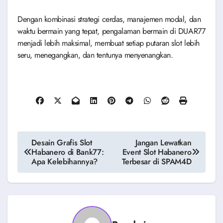
Dengan kombinasi strategi cerdas, manajemen modal, dan
waktu bermain yang tepat, pengalaman bermain di DUAR77
menjadi lebih maksimal, membuat setiap putaran slot lebih
seru, menegangkan, dan tentunya menyenangkan.
Post
Desain Grafis Slot
Jangan Lewatkan
Habanero di Bank77:
Event Slot Habanero
navigation
Apa Kelebihannya?
Terbesar di SPAM4D